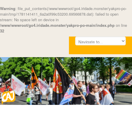
Warning
: file_put_contents(/www/wwwroot/go4.iridade.monster/yakpro-po-
main/tmp/1781141411_6a2a0f99c53200.69566878.dat): failed to open
stream: No space left on device in
/www/wwwroot/go4.iridade.monster/yakpro-po-main/index.php
on line
32