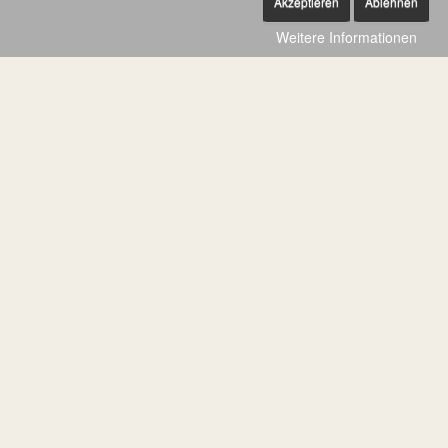
Akzeptieren
Ablehnen
Weitere Informationen
Neues aus dem CAJ-Büro
30. August 2019
Neues aus dem CAJ-Büro
Jonas unterstützt das Büroteam seit dem 15. August